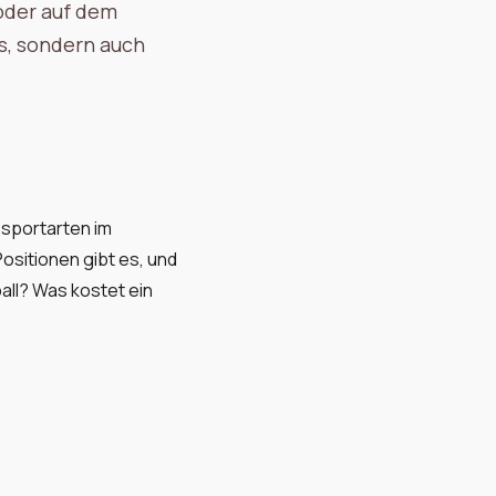
 oder auf dem
ss, sondern auch
ssportarten im
sitionen gibt es, und
all? Was kostet ein