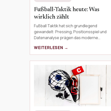
Fußball-Taktik heute: Was
wirklich zählt
Fußball Taktik hat sich grundlegend
gewandelt: Pressing, Positionsspiel und
Datenanalyse prägen das moderne
Fußballspiel heute mehr denn je. Dieser
WEITERLESEN →
Artikel erklärt die wichtigsten …