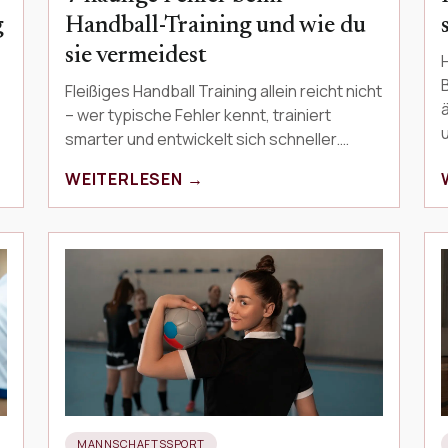
g
Handball-Training und wie du
sie vermeidest
Fleißiges Handball Training allein reicht nicht
ä
– wer typische Fehler kennt, trainiert
smarter und entwickelt sich schneller.
Dieser Artikel zeigt die 7 häufigsten Fallen
WEITERLESEN →
im Handba…
MANNSCHAFTSSPORT