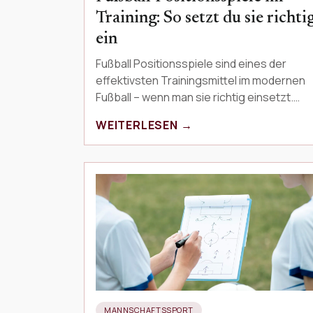
Training: So setzt du sie richti
ein
Fußball Positionsspiele sind eines der
effektivsten Trainingsmittel im modernen
Fußball – wenn man sie richtig einsetzt.
Dieser Artikel erklärt, welche Varianten es
WEITERLESEN →
gibt, wie das R…
MANNSCHAFTSSPORT