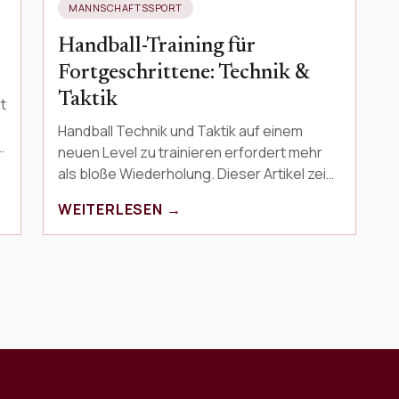
MANNSCHAFTSSPORT
Handball-Training für
Fortgeschrittene: Technik &
Taktik
t
Handball Technik und Taktik auf einem
neuen Level zu trainieren erfordert mehr
als bloße Wiederholung. Dieser Artikel zeigt
fortgeschrittenen Spielern, wie sie ihre
WEITERLESEN →
Technik unter D…