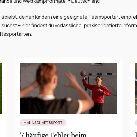
bände und Wettkampfformate in Deutschland
iv spielst, deinen Kindern eine geeignete Teamsportart empf
 suchst – hier findest du verlässliche, praxisorientierte Infor
ftssportarten.
MANNSCHAFTSSPORT
7 häufige Fehler beim