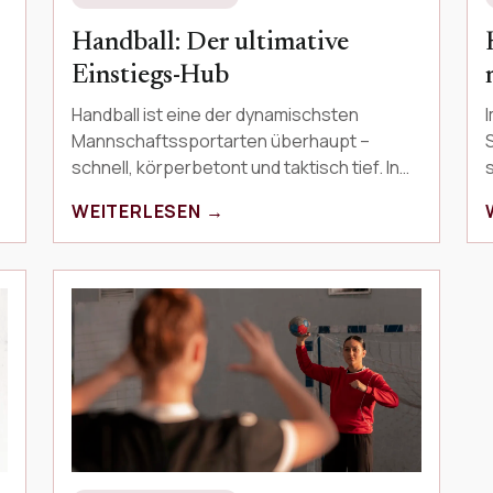
Handball: Der ultimative
Einstiegs-Hub
Handball ist eine der dynamischsten
Mannschaftssportarten überhaupt –
schnell, körperbetont und taktisch tief. In
diesem Einstiegs-Hub lernst du alles
WEITERLESEN →
Wesentliche über die Sportart…
F