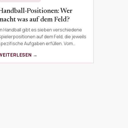
Handball-Positionen: Wer
macht was auf dem Feld?
Im Handball gibt es sieben verschiedene
Spielerpositionen auf dem Feld, die jeweils
spezifische Aufgaben erfüllen. Vom
Torwart über den Rückraum bis zu den
WEITERLESEN →
lügeln – jede Position …